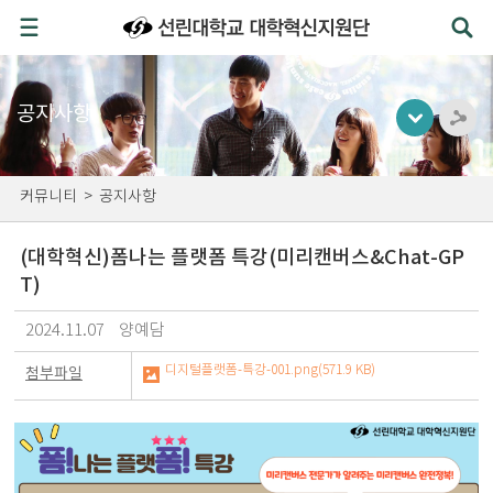
공지사항
커뮤니티
>
공지사항
(대학혁신)폼나는 플랫폼 특강(미리캔버스&Chat-GP
T)
2024.11.07
양예담
디지털플랫폼-특강-001.png(571.9 KB)
첨부파일