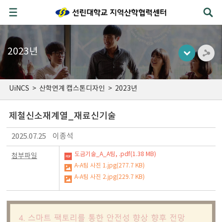
2023년
UiNCS
>
산학연계 캡스톤디자인
>
2023년
제철신소재계열_재료신기술
2025.07.25
이종석
도금기술_A_A팀, .pdf(1.38 MB)
첨부파일
A-A팀 사진 1.jpg(277.7 KB)
A-A팀 사진 2.jpg(229.7 KB)