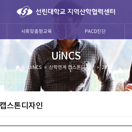
사회맞춤형교육
PACD진단
UiNCS
UiNCS
산학연계 캡스톤디자인
2023년
>
>
>
 캡스톤디자인