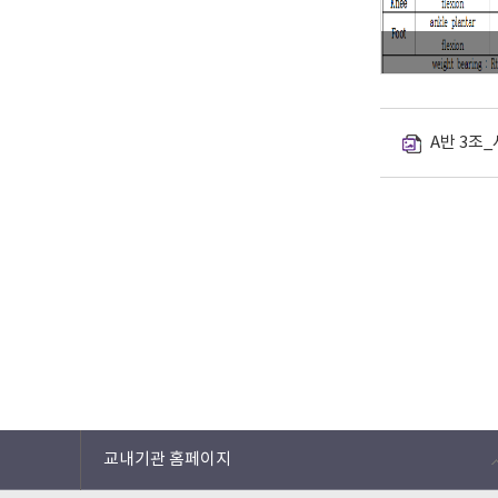
A반 3조_
교내기관 홈페이지