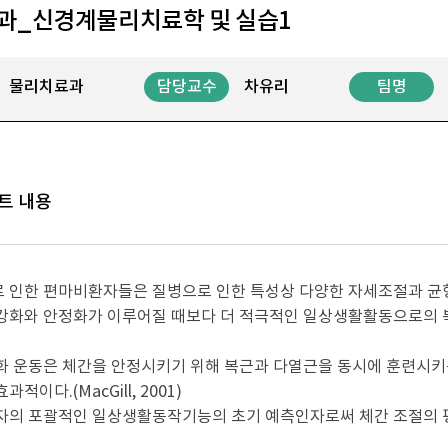
과_신경계물리치료학 및 실습1
물리치료과
담당교수
차유리
팀명
트 내용
 인한 편마비환자들은 질병으로 인한 특성상 다양한 자세조절과 균
강화와 안정화가 이루어질 때보다 더 적극적인 일상생활활동으로의 
화 운동은 체간을 안정시키기 위해 복근과 다열근을 동시에 훈련시키
적이다.(MacGill, 2001)
의 포괄적인 일상생활동작기능의 초기 예측인자로써 체간 조절의 평가와 